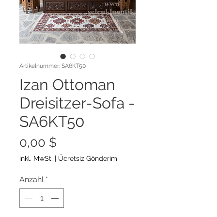
Artikelnummer: SA6KT50
Izan Ottoman
Dreisitzer-Sofa -
SA6KT50
Preis
0,00 $
inkl. MwSt.
|
Ücretsiz Gönderim
Anzahl
*