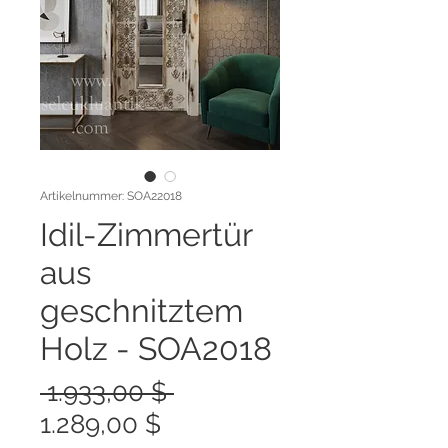
Artikelnummer: SOA22018
Idil-Zimmertür
aus
geschnitztem
Holz - SOA2018
Standardpreis
 1.933,00 $ 
Sale-
1.289,00 $