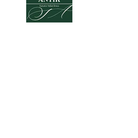
Datenschutzerklärung
Garantie- und
Rückgabebedingungen
Mitgliedschaftsvereinbarung
Kaufvertrag
KVKK
Häufig gestellte Fragen
© 2025, Alle visuellen und
schriftlichen Materialien auf
dieser Website gehören der
Firma Selçuklu Antik.